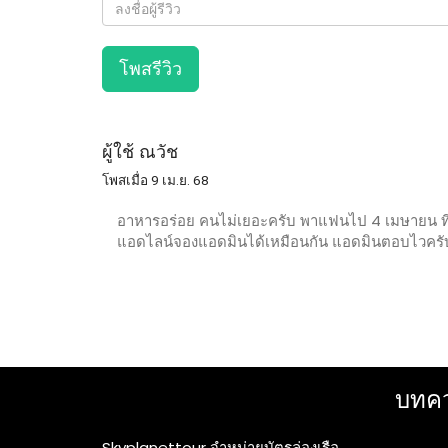
โพสรีวิว
ผู้ใช้ ณวัช
โพสเมื่อ 9 เม.ย. 68
อาหารอร่อย คนไม่เยอะครับ พาแฟนไป 4 เมษายน ที่ผ
แอดไลน์จองแอดมินได้เหมือนกัน แอดมินตอบไวครั
บทคว
Skyplanettour จำหน่ายบัตรล่องเรือ