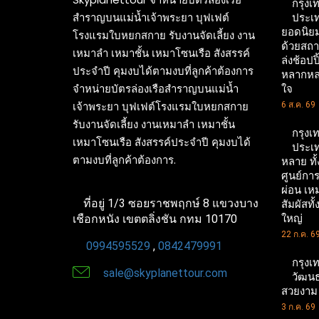
กรุงเ
สำราญบนแม่น้ำเจ้าพระยา บุฟเฟต์
ประเ
ยอดนิยม
โรงแรมใบหยกสกาย รับงานจัดเลี้ยง งาน
ด้วยสถา
เหมาลำ เหมาชั้น เหมาโซนเรือ สังสรรค์
ล่งช้อป
ประจำปี คุมงบได้ตามงบที่ลูกค้าต้องการ
หลากหลา
จำหน่ายบัตรล่องเรือสำราญบนแม่น้ำ
ใจ
เจ้าพระยา บุฟเฟต์โรงแรมใบหยกสกาย
6 ส.ค. 69
รับงานจัดเลี้ยง งานเหมาลำ เหมาชั้น
กรุงเ
เหมาโซนเรือ สังสรรค์ประจำปี คุมงบได้
ประเท
ตามงบที่ลูกค้าต้องการ.
หลาย ทั
ศูนย์การ
ผ่อน เหม
ที่อยู่ 1/3 ซอยราชพฤกษ์ 8 แขวงบาง
สัมผัสท
ใหญ่
เชือกหนัง เขตตลิ่งชัน กทม 10170
22 ก.ค. 6
0994595529
,
0842479991
กรุงเ
sale@skyplanettour.com
วัฒนธ
สวยงาม แ
3 ก.ค. 69