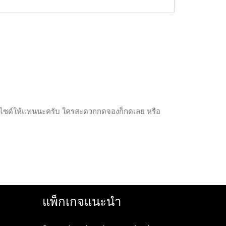
ว็ปไซด์ให้แทนนะครับ ใครสะดวกกดจองก็กดเลย หรือ
แพ็กเกจแนะนำ