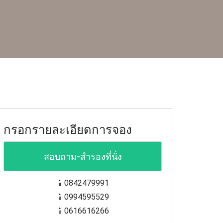
กรอกรายละเอียดการจอง
สอบถาม-สำรองที่นั่ง
📱0842479991
📱0994595529
📱0616616266