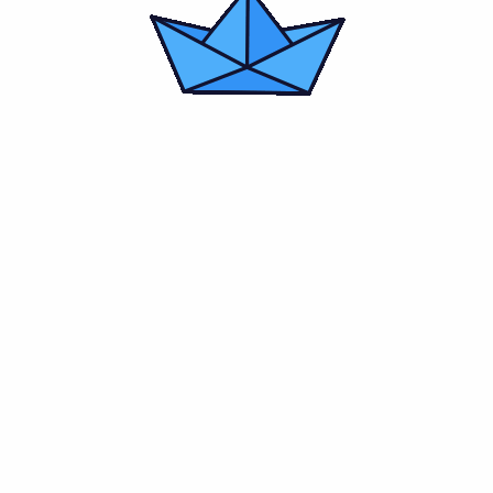
ส่งแบบฟอร์ม
Skyplanettour จำหน่ายบัตรล่องเรือสำราญบนแม่น้ำเจ้าพระยา
บุฟเฟต์โรงแรมใบหยกสกาย รับงานจัดเลี้ยง งานเหมาลำ เหมาชั้น
เหมาโซนเรือ สังสรรค์ประจำปี คุมงบได้ตามงบที่ลูกค้าต้องการ
จำหน่ายบัตรล่องเรือสำราญบนแม่น้ำเจ้าพระยา บุฟเฟต์โรงแรมใบ