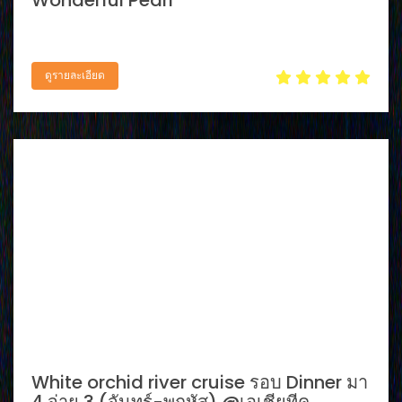
ดูรายละเอียด
White orchid river cruise รอบ Dinner มา
4 จ่าย 3 (จันทร์-พฤหัส) @เอเชียทีค